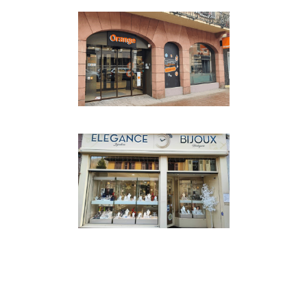
MAISON & DECO
·
MODE ET
SHOPPING
MODE ET SHOPPING
·
PREMIUM