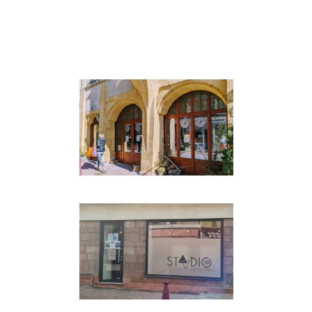
LOISIRS & VOYAGES
·
MODE ET
SHOPPING
·
PREMIUM
BEAUTÉ & SANTÉ
·
PREMIUM
BEAUTÉ & SANTÉ