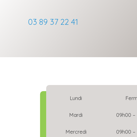
03 89 37 22 41
Lundi
Fer
Mardi
09h00 –
Mercredi
09h00 –