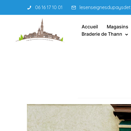
06 16 17 10 01
lesenseignesdupaysde
Accueil
Magasins
Braderie de Thann